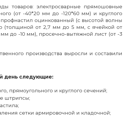
61, г.
ды товаров: электросварные прямошовные
Самгау»,
ного (от -40*20 мм до -120*60 мм) и круглого
2
ы, профнастил оцинкованный (с высотой волны
ую (толщиной от 2,7 мм до 5 мм, с ячейкой от
0 мм до -10 мм), просечно-вытяжной лист (от -3
 03
захстан,
тинская
ский
твенного производства выросли и составили
Токпанов
 ул.
.
, 204 «В»
й день следующие:
го, прямоугольного и круглого сечений;
ие штрипсы;
астила;
овления сетки армировочной и кладочной;