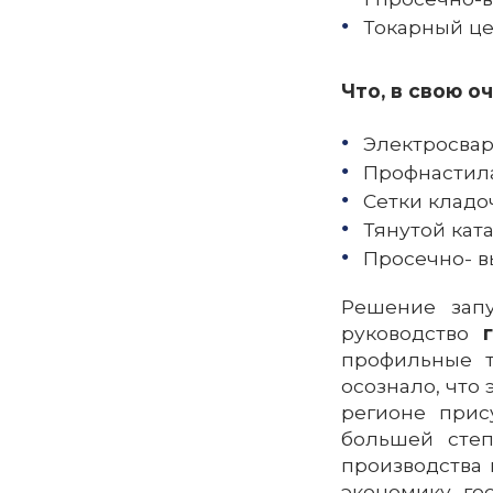
Токарный це
Что, в свою о
Электросварн
Профнастила
Сетки кладоч
Тянутой ката
Просечно- в
Решение запу
руководство
профильные т
осознало, что
регионе прис
большей степ
производства 
экономику го