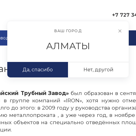
+7 727 3
+7 727 341 04
ВАШ ГОРОД
Республика Ка
водство
Поставщики
Логистика
040700, Алма
АЛМАТЫ
область, Илий
район, Аскар 
с/о, с. Аскар 
ул. Менделеева
ании
opt@ironcc.kz
Да, спасибо
Нет, другой
+7 727 341 01 
г. Алматы, Ре
йский Трубный Завод»
был образован в сентя
Казахстан, 050
Алматы, Жеты
 в группе компаний «IRON», хотя нужно отме
район, пр. Ры
олго до этого: в 2009 году у руководства орга
«Г»
ию металлопроката , а уже через год, в ноябр
sales@ironcc.kz
ных объектов на специально отведённых площа
ции.
+7 727 341 05 
г. Алматы, Ре