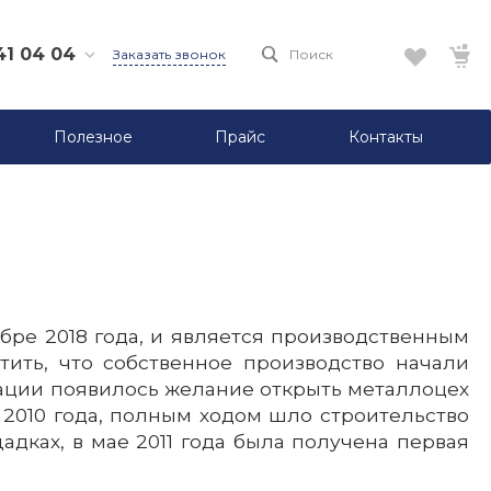
41 04 04
Заказать звонок
Поиск
 04
захстан,
Полезное
Прайс
Контакты
тинская
ский
Токпанов
Токпанов,
, 17 «В»
01
спублика
бре 2018 года, и является производственным
050, г.
суский
тить, что собственное производство начали
скулова,61
низации появилось желание открыть металлоцех
е 2010 года, полным ходом шло строительство
дках, в мае 2011 года была получена первая
05
спублика