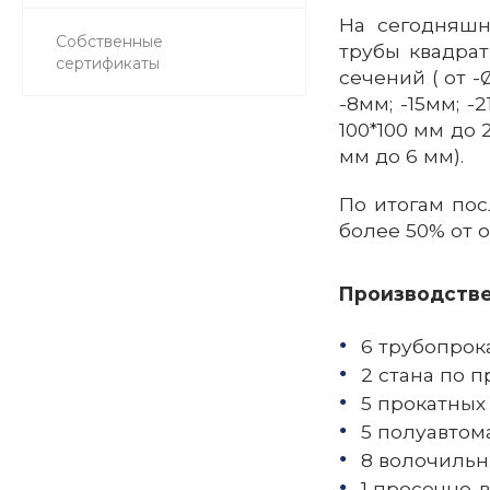
На сегодняшн
Собственные
трубы квадратн
сертификаты
сечений ( от 
-8мм; -15мм; 
100*100 мм до 
мм до 6 мм).
По итогам пос
более 50% от 
Производстве
6 трубопрок
2 стана по 
5 прокатных
5 полуавтом
8 волочильн
1 просечно-