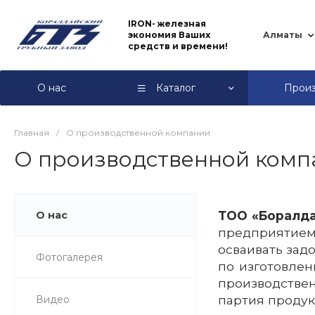
IRON- железная
экономия Ваших
Алматы
средств и времени!
О нас
Каталог
Произ
Главная
/
О производственной компании
О производственной комп
ТОО «Боралда
О нас
предприятием
осваивать зад
Фотогалерея
по изготовлен
производствен
партия продук
Видео