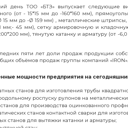
Казахстан, 0500
ий день ТОО «БТЗ» выпускает следующие ви
Алматы, мкр. «
ого (от - 15*15 мм до -160*160 мм), прямоуголь
ул. Кокорай,3
-Ø 15 мм до -Ø 159 мм) , металлические штрипс
sales@ironcc.kz
-21 мм;- 45 мм), сетку армировочную и кладочн
200*200 мм), тянутую катанку и арматуру (от -6,
+7 727 341 03
Республика Ка
040700, Алма
область, Илий
ледних пяти лет доли продаж продукции собс
район, Аскар 
с/о, Промзона,
общих объёмов продаж группы компаний «IRON»
Бережинского
sales@ironcc.kz
нные мощности предприятия на сегодняшни
атных станов для изготовления трубы квадратно
продольному роспуску рулонов на металлическ
 станов для производства оцинкованного профн
атических станов контактной сварки для изгот
ых станов для вытяжки катанки и арматуры;
вытяжной стан;