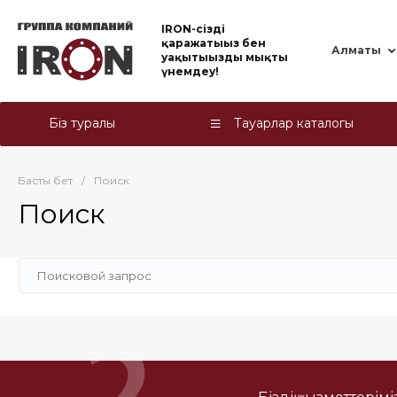
IRON-cіздің
қаражатыңыз бен
Алматы
уақытыңызды мықты
үнемдеу!
Біз туралы
Тауарлар каталогы
Басты бет
/
Поиск
Поиск