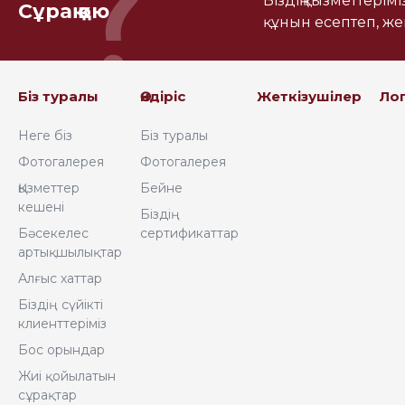
Біздің қызметтерім
Сұрақ қою
құнын есептеп, ж
Біз туралы
Өндіріс
Жеткізушілер
Ло
Неге біз
Біз туралы
Фотогалерея
Фотогалерея
Қызметтер
Бейне
кешені
Біздің
Бәсекелес
сертификаттар
артықшылықтар
Алғыс хаттар
Біздің сүйікті
клиенттеріміз
Бос орындар
Жиі қойылатын
сұрақтар