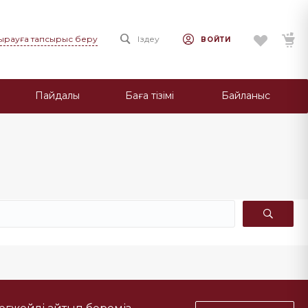
ңырауға тапсырыс беру
Іздеу
ВОЙТИ
Пайдалы
Баға тізімі
Байланыс