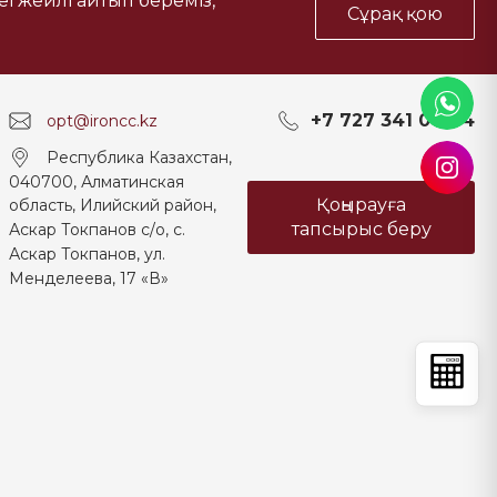
тегжейлі айтып береміз,
Сұрақ қою
+7 727 341 04 04
opt@ironcc.kz
Республика Казахстан,
040700, Алматинская
Қоңырауға
область, Илийский район,
тапсырыс беру
Аскар Токпанов с/о, с.
Аскар Токпанов, ул.
Менделеева, 17 «В»