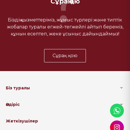
Сұрақ қою
Біздің қызметтеріміз, жұмыс түрлері және типтік
жобалар туралы егжей-тегжейлі айтып береміз,
құнын есептеп, жеке ұсыныс дайындаймыз!
Сұрақ қою
Біз туралы
Өндіріс
Жеткізушілер