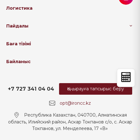
Логистика
Пайдалы
Баға тізімі
Байланыс
+7 727 341 04 04
Қоңырауға тапсырыс беру
opt@ironcc.kz
Республика Казахстан, 040700, Алматинская
область, Илийский район, Аскар Токпанов с/о, с. Аскар
Токпанов, ул. Менделеева, 17 «В»