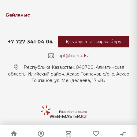
Байланыс
+7 727 341 04 04
Қоңырауға тапсырыс беру
opt@ironcc.kz
Республика Казахстан, 040700, Алматинская
область, Илийский район, Аскар Токпанов с/о, с. Аскар
Токпанов, ул. Менделеева, 17 «В»
© 2026 IRON TRADE COMPANY