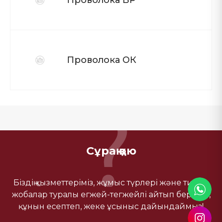
Проволока ОК
Сұрақ қою
Біздің қызметтеріміз, жұмыс түрлері және типтік
жобалар туралы егжей-тегжейлі айтып береміз,
құнын есептеп, жеке ұсыныс дайындаймыз!