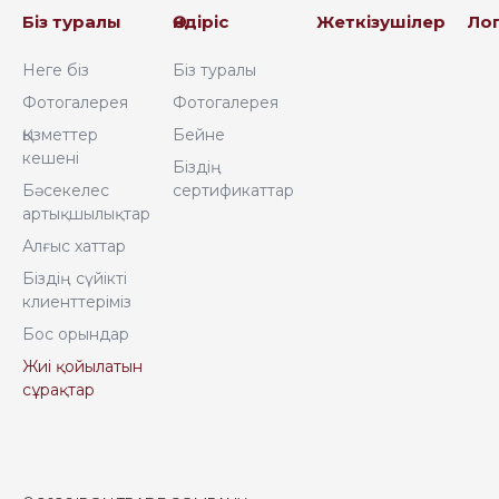
Біз туралы
Өндіріс
Жеткізушілер
Ло
Неге біз
Біз туралы
Фотогалерея
Фотогалерея
Қызметтер
Бейне
кешені
Біздің
Бәсекелес
сертификаттар
артықшылықтар
Алғыс хаттар
Біздің сүйікті
клиенттеріміз
Бос орындар
Жиі қойылатын
сұрақтар