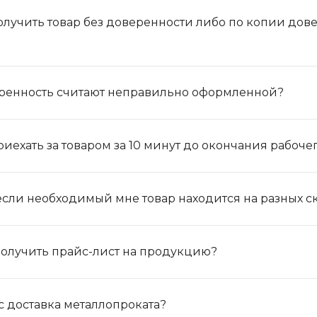
Казахстан, 050061, мкр.
«Самгау», ул. Кокорай,32
получить товар без доверенности либо по копии до
opt@ironcc.kz
+7 727 341 03 03
Республика Казахстан,
ренность считают неправильно оформленной?
040700, Алматинская
область, Илийский
район, Аскар Токпанов
с/о, Промзона, ул.
Бережинского, 204 «В»
риехать за товаром за 10 минут до окончания рабоче
sales@ironcc.kz
если необходимый мне товар находится на разных с
 получить прайс-лист на продукцию?
ас доставка металлопроката?