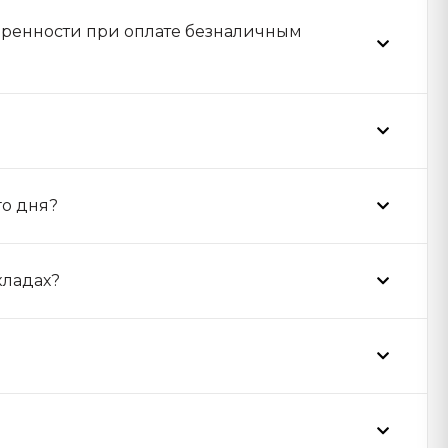
веренности при оплате безналичным
го дня?
кладах?