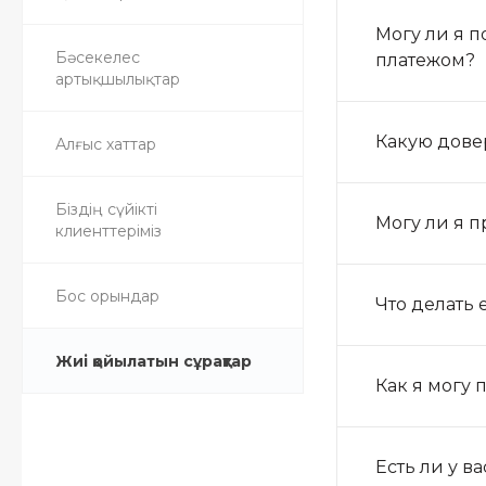
Могу ли я 
Бәсекелес
платежом?
артықшылықтар
Какую дове
Алғыс хаттар
Біздің сүйікті
Могу ли я п
клиенттеріміз
Бос орындар
Что делать 
Жиі қойылатын сұрақтар
Как я могу
Есть ли у в