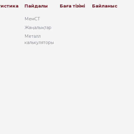
гистика
Пайдалы
Баға тізімі
Байланыс
МемСТ
Жаңалықтар
Металл
калькуляторы