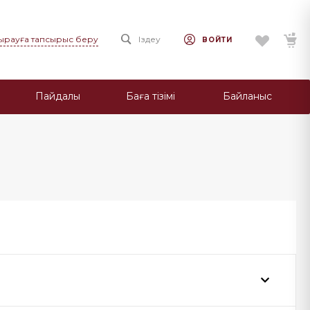
ңырауға тапсырыс беру
Іздеу
ВОЙТИ
Пайдалы
Баға тізімі
Байланыс