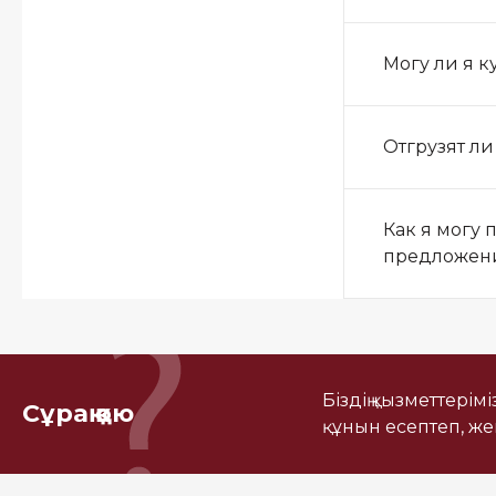
Могу ли я к
Отгрузят л
Как я могу 
предложени
Біздің қызметтерім
Сұрақ қою
құнын есептеп, ж