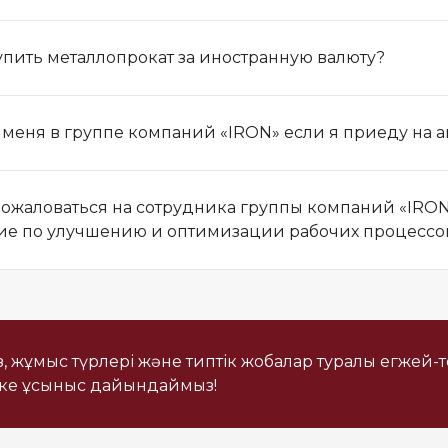
упить металлопрокат за иностранную валюту?
и меня в группе компаний «IRON» если я приеду на 
пожаловаться на сотрудника группы компаний «IRON
е по улучшению и оптимизации рабочих процессо
із, жұмыс түрлері және типтік жобалар туралы егжей-
еке ұсыныс дайындаймыз!