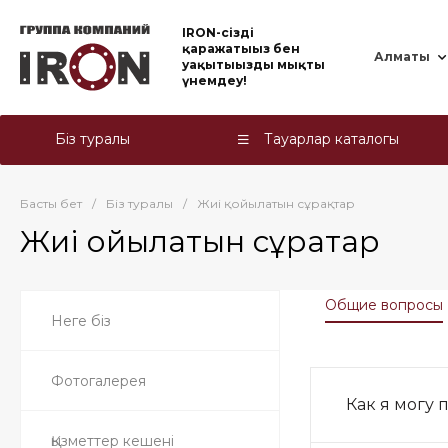
IRON-cіздің
қаражатыңыз бен
Алматы
уақытыңызды мықты
үнемдеу!
Біз туралы
Тауарлар каталогы
Басты бет
/
Біз туралы
/
Жиі қойылатын сұрақтар
Жиі қойылатын сұрақтар
Общие вопросы
Неге біз
Фотогалерея
Как я могу 
Қызметтер кешені