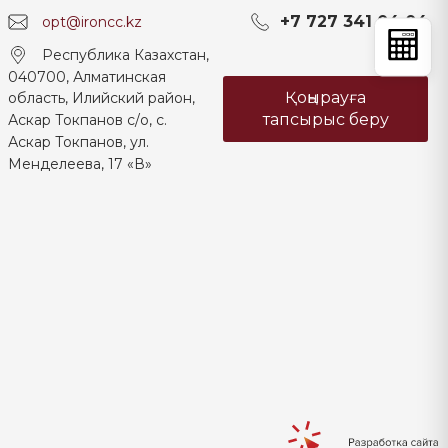
+7 727 341 04 04
opt@ironcc.kz
Республика Казахстан,
040700, Алматинская
Қоңырауға
область, Илийский район,
тапсырыс беру
Аскар Токпанов с/о, с.
Аскар Токпанов, ул.
Менделеева, 17 «В»