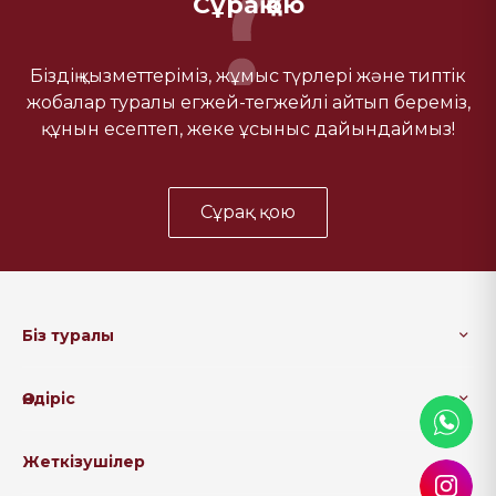
Сұрақ қою
Біздің қызметтеріміз, жұмыс түрлері және типтік
жобалар туралы егжей-тегжейлі айтып береміз,
құнын есептеп, жеке ұсыныс дайындаймыз!
Сұрақ қою
Біз туралы
Өндіріс
Жеткізушілер