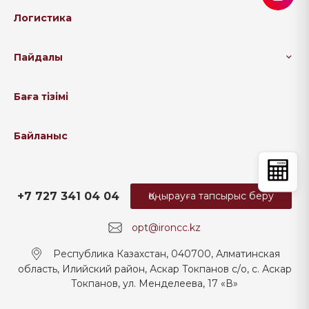
Логистика
Пайдалы
Баға тізімі
Байланыс
+7 727 341 04 04
Қоңырауға тапсырыс беру
opt@ironcc.kz
Республика Казахстан, 040700, Алматинская
область, Илийский район, Аскар Токпанов с/о, с. Аскар
Токпанов, ул. Менделеева, 17 «В»