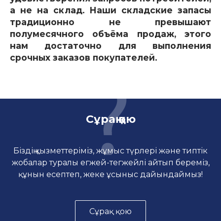
а не на склад. Наши складские запасы
традиционно не превышают
полумесячного объёма продаж, этого
нам достаточно для выполнения
срочных заказов покупателей.
Сұрақ қою
Біздің қызметтеріміз, жұмыс түрлері және типтік
жобалар туралы егжей-тегжейлі айтып береміз,
құнын есептеп, жеке ұсыныс дайындаймыз!
Сұрақ қою