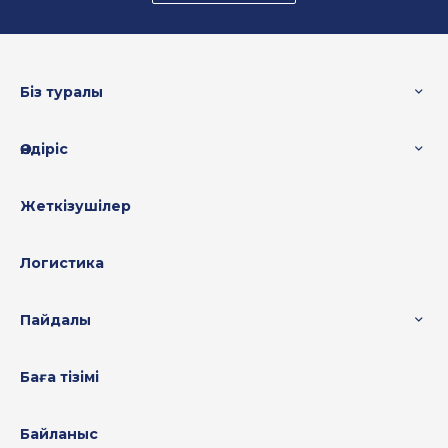
Біз туралы
Өндіріс
Жеткізушілер
Логистика
Пайдалы
Баға тізімі
Байланыс