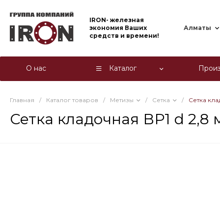
IRON- железная
экономия Ваших
Алматы
средств и времени!
О нас
Каталог
Произ
Главная
/
Каталог товаров
/
Метизы
/
Сетка
/
Сетка клад
Сетка кладочная ВР1 d 2,8 м