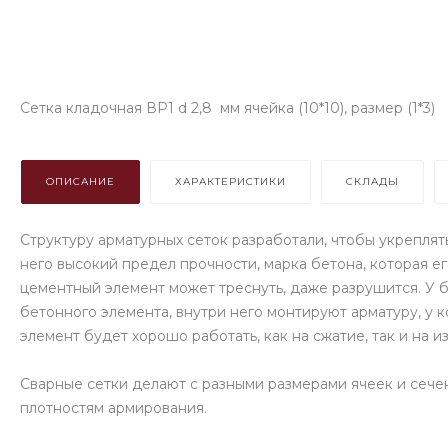
Сетка кладочная ВР1 d 2,8 мм ячейка (10*10), размер (1*3)
ОПИСАНИЕ
ХАРАКТЕРИСТИКИ
СКЛАДЫ
Структуру арматурных сеток разработали, чтобы укреплять
него высокий предел прочности, марка бетона, которая ег
цементный элемент может треснуть, даже разрушится. У б
бетонного элемента, внутри него монтируют арматуру, у 
элемент будет хорошо работать, как на сжатие, так и на и
Сварные сетки делают с разными размерами ячеек и сече
плотностям армирования.