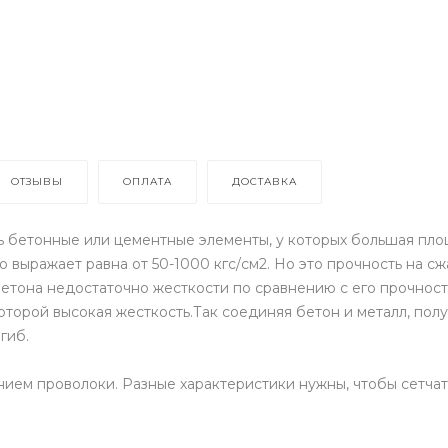
ОТЗЫВЫ
ОПЛАТА
ДОСТАВКА
 бетонные или цементные элементы, у которых большая площа
о выражает равна от 50-1000 кгс/см2. Но это прочность на с
етона недостаточно жесткости по сравнению с его прочност
которой высокая жесткость.Так соединяя бетон и металл, по
згиб.
нием проволоки. Разные характеристики нужны, чтобы сетча