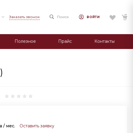
Заказать звонок
Поиск
ВОЙТИ
Полезное
Прайс
Контакты
)
за
/ мес.
Оставить заявку