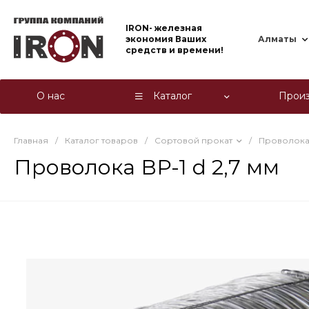
IRON- железная
экономия Ваших
Алматы
средств и времени!
О нас
Каталог
Произ
Главная
/
Каталог товаров
/
Сортовой прокат
/
Проволока
Проволока ВР-1 d 2,7 мм