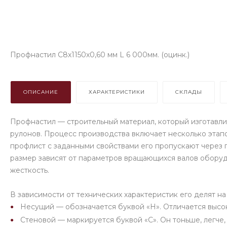
Профнастил С8х1150х0,60 мм L 6 000мм. (оцинк.)
ОПИСАНИЕ
ХАРАКТЕРИСТИКИ
СКЛАДЫ
Профнастил — строительный материал, который изготавлив
рулонов. Процесс производства включает несколько этапо
профлист с заданными свойствами его пропускают через 
размер зависят от параметров вращающихся валов обору
жесткость.
В зависимости от технических характеристик его делят на
Несущий — обозначается буквой «Н». Отличается высоко
Стеновой — маркируется буквой «С». Он тоньше, легче,