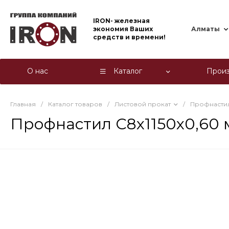
IRON- железная
экономия Ваших
Алматы
средств и времени!
О нас
Каталог
Произ
Главная
/
Каталог товаров
/
Листовой прокат
/
Профнасти
Профнастил С8х1150х0,60 м