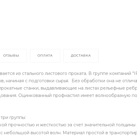
ОТЗЫВЫ
ОПЛАТА
ДОСТАВКА
ается из стального листового проката. В группе компаний 
в, начиная с подготовки сырья. Без обработки она не отлич
прокатные станки, выдавливающие на листах рельефные ребр
дования. Оцинкованный профнастил имеет волнообразную пов
 три группы:
й прочностью и жесткостью за счет значительной толщины лис
 с небольшой высотой волн. Материал простой в транспортир