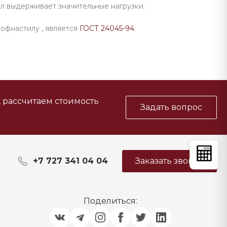
Материал выдерживает значительные нагрузки.
офнастилу , является
ГОСТ 24045-94
.
, рассчитаем стоимость
Задать вопрос
+7 727 341 04 04
Заказать звонок
Поделиться: