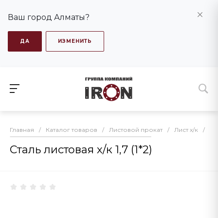
Ваш город Алматы?
ДА
ИЗМЕНИТЬ
Главная
/
Каталог товаров
/
Листовой прокат
/
Лист х/к
/
Ст
Сталь листовая х/к 1,7 (1*2)