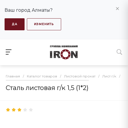
Ваш город Алматы?
ДА
ИЗМЕНИТЬ
Главная
/
Каталог товаров
/
Листовой прокат
/
Лист г/к
/
Ст
Сталь листовая г/к 1,5 (1*2)