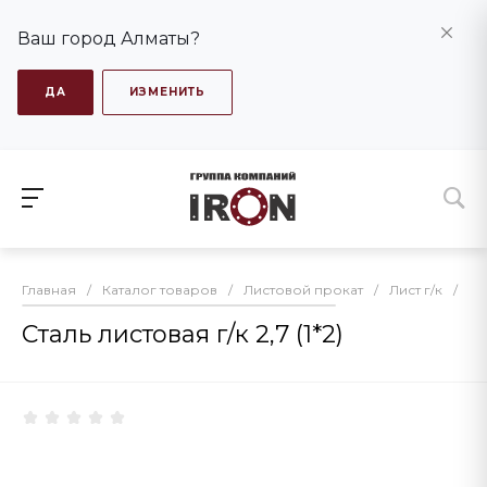
Ваш город Алматы?
ДА
ИЗМЕНИТЬ
Главная
/
Каталог товаров
/
Листовой прокат
/
Лист г/к
/
Ст
Сталь листовая г/к 2,7 (1*2)