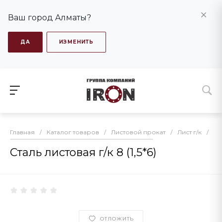
Ваш город Алматы?
ДА
ИЗМЕНИТЬ
Главная
/
Каталог товаров
/
Листовой прокат
/
Лист г/к
/
Ст
Сталь листовая г/к 8 (1,5*6)
ОТЛОЖИТЬ