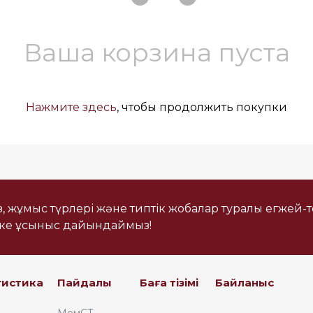
Казахстан, 050061, мкр.
«Самгау», ул. Кокорай,32
opt@ironcc.kz
Ваша корзина пуста
+7 727 341 03 03
Республика Казахстан,
040700, Алматинская
область, Илийский
Нажмите здесь
, чтобы продолжить покупки
район, Аскар Токпанов
с/о, Промзона, ул.
Бережинского, 204 «В»
sales@ironcc.kz
із, жұмыс түрлері және типтік жобалар туралы егжей-
еке ұсыныс дайындаймыз!
гистика
Пайдалы
Баға тізімі
Байланыс