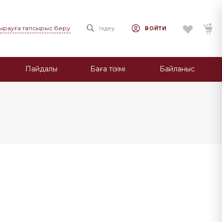
ңырауға тапсырыс беру
Іздеу
ВОЙТИ
Пайдалы
Баға тізімі
Байланыс