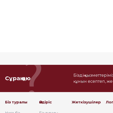
Біздің қызметтерім
Сұрақ қою
құнын есептеп, ж
Біз туралы
Өндіріс
Жеткізушілер
Ло