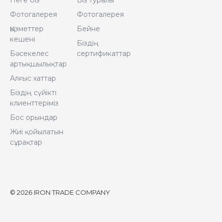
Неге біз
Біз туралы
Фотогалерея
Фотогалерея
Қызметтер
Бейне
кешені
Біздің
Бәсекелес
сертификаттар
артықшылықтар
Алғыс хаттар
Біздің сүйікті
клиенттеріміз
Бос орындар
Жиі қойылатын
сұрақтар
© 2026 IRON TRADE COMPANY