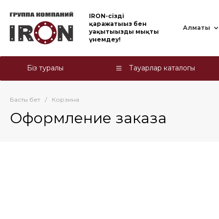
IRON-cіздің
қаражатыңыз бен
Алматы
уақытыңызды мықты
үнемдеу!
Біз туралы
Тауарлар каталогы
Басты бет
/
Корзина
Оформление заказа