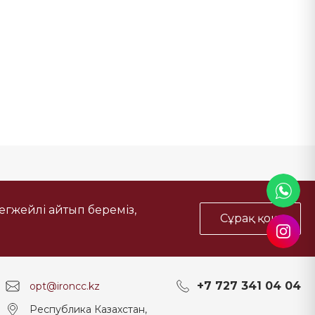
тегжейлі айтып береміз,
Сұрақ қою
+7 727 341 04 04
opt@ironcc.kz
Республика Казахстан,